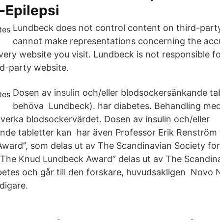
-Epilepsi
Lundbeck does not control content on third-part
cannot make representations concerning the acc
ery website you visit. Lundbeck is not responsible fo
rd-party website.
Dosen av insulin och/eller blodsockersänkande ta
behöva Lundbeck). har diabetes. Behandling med
erka blodsockervärdet. Dosen av insulin och/eller
de tabletter kan har även Professor Erik Renström t
ard”, som delas ut av The Scandinavian Society for
 ”The Knud Lundbeck Award” delas ut av The Scandina
betes och går till den forskare, huvudsakligen Novo N
digare.