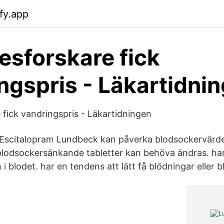
fy.app
esforskare fick
ngspris - Läkartidni
 fick vandringspris - Läkartidningen
Escitalopram Lundbeck kan påverka blodsockervärde
r blodsockersänkande tabletter kan behöva ändras. h
 i blodet. har en tendens att lätt få blödningar eller 