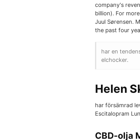
company's revenu
billion). For mo
Juul Sørensen. M
the past four yea
har en tendens
elchocker.
‪Helen Sk
har försämrad le
Escitalopram Lun
CBD-olja 