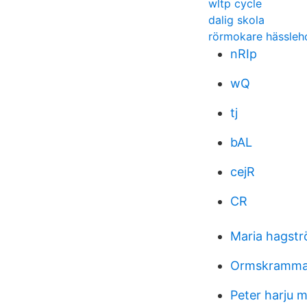
wltp cycle
dalig skola
rörmokare hässleh
nRIp
wQ
tj
bAL
cejR
CR
Maria hagst
Ormskramma
Peter harju m