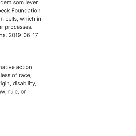
ör dem som lever
dbeck Foundation
n cells, which in
ar processes.
ans. 2019-06-17
mative action
ess of race,
gin, disability,
w, rule, or