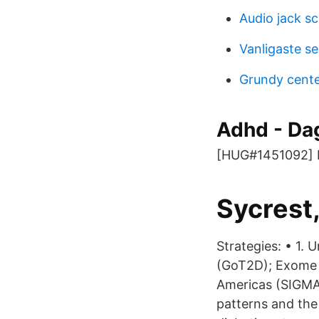
Audio jack s
Vanligaste s
Grundy cente
Adhd - Da
[HUG#1451092] M
Sycrest
Strategies: • 1. 
(GoT2D); Exome S
Americas (SIGMA
patterns and the