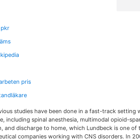
 pkr
käms
kipedia
arbeten pris
tandläkare
ious studies have been done in a fast-track setting 
e, including spinal anesthesia, multimodal opioid-spa
on, and discharge to home, which Lundbeck is one of 
utical companies working with CNS disorders. In 20