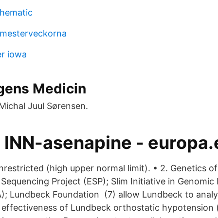
chematic
emesterveckorna
r iowa
gens Medicin
ichal Juul Sørensen.
, INN-asenapine - europa.
Unrestricted (high upper normal limit). • 2. Genetics 
equencing Project (ESP); Slim Initiative in Genomic 
); Lundbeck Foundation (7) allow Lundbeck to analy
 effectiveness of Lundbeck orthostatic hypotension