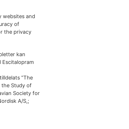
y websites and
uracy of
r the privacy
bletter kan
 Escitalopram
illdelats ”The
 the Study of
vian Society for
ordisk A/S,;