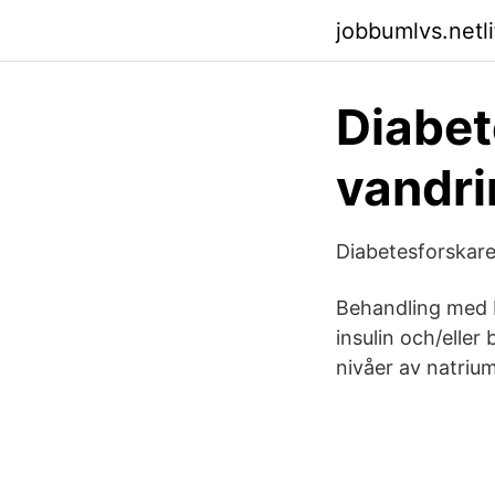
jobbumlvs.netli
Diabet
vandri
Diabetesforskare
Behandling med 
insulin och/elle
nivåer av natrium