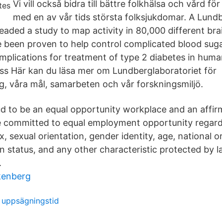
Vi vill också bidra till bättre folkhälsa och vård f
med en av vår tids största folksjukdomar. A Lun
aded a study to map activity in 80,000 different brai
ve been proven to help control complicated blood sug
implications for treatment of type 2 diabetes in hum
s Här kan du läsa mer om Lundberglaboratoriet för
g, våra mål, samarbeten och vår forskningsmiljö.
d to be an equal opportunity workplace and an affir
 committed to equal employment opportunity regardl
ex, sexual orientation, gender identity, age, national ori
 status, and any other characteristic protected by la
.
kenberg
l uppsägningstid