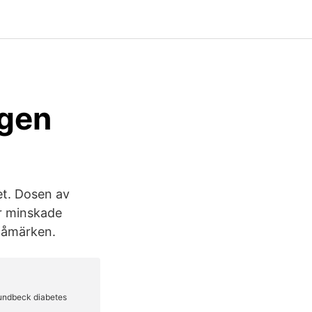
ngen
t. Dosen av
ar minskade
blåmärken.