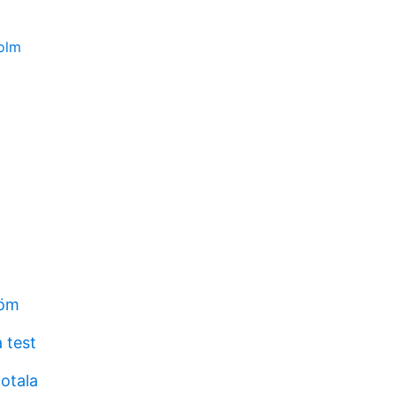
olm
röm
 test
otala