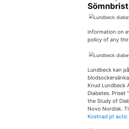
Sömnbrist
information on ev
policy of any thi
Lundbeck kan påv
blodsockersänkan
Knud Lundbeck Aw
Diabetes. Priset
the Study of Dia
Novo Nordisk. Ti
Kostnad pt actic