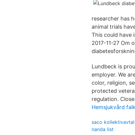
researcher has he
animal trials ha
This could have 
2017-11-27 Om os
diabetesforsknin
Lundbeck is prou
employer. We are
color, religion, s
protected veteran
regulation. Close
Hemsjukvård fal
saco kollektivavta
nanda list