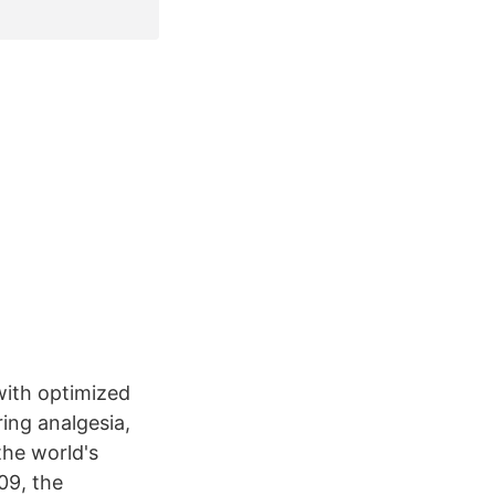
with optimized
ring analgesia,
the world's
09, the