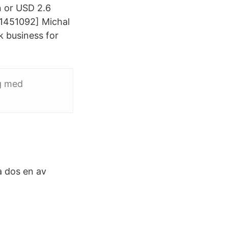
n or USD 2.6
#1451092] Michal
k business for
ng med
a dos en av