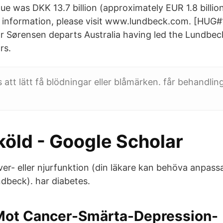
e was DKK 13.7 billion (approximately EUR 1.8 billio
re information, please visit www.lundbeck.com. [HUG
r Sørensen departs Australia having led the Lundbec
rs.
 att lätt få blödningar eller blåmärken. får behandli
öld‬ - ‪Google Scholar‬
ver- eller njurfunktion (din läkare kan behöva anpass
dbeck). har diabetes.
Mot Cancer-Smärta-Depression-