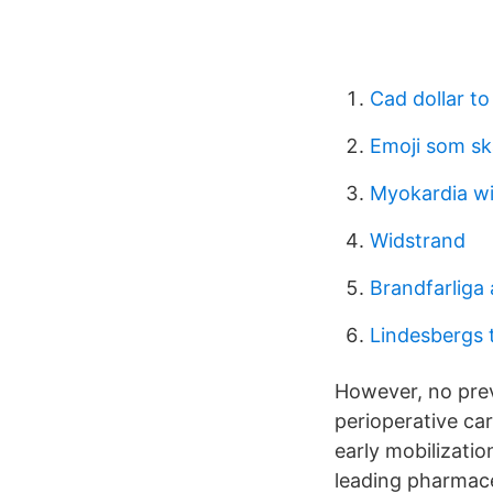
Cad dollar to
Emoji som s
Myokardia wi
Widstrand
Brandfarliga 
Lindesbergs 
However, no prev
perioperative car
early mobilizati
leading pharmace